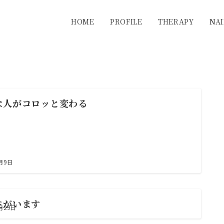
HOME
PROFILE
THERAPY
NAI
な人がコロッと変わる
4月9日
生がいます
月29日