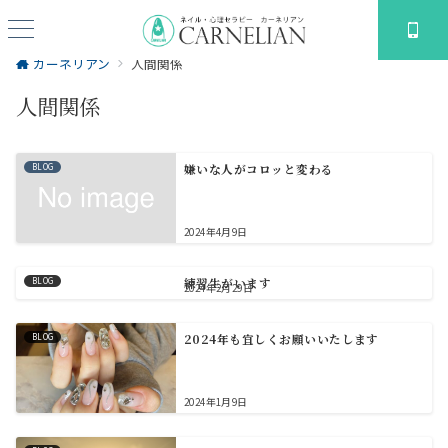
カーネリアン
人間関係
人間関係
BLOG
嫌いな人がコロッと変わる
2024年4月9日
BLOG
練習生がいます
2024年2月29日
BLOG
2024年も宜しくお願いいたします
2024年1月9日