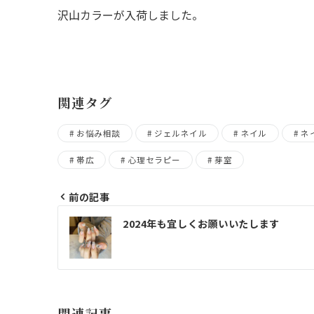
沢山カラーが入荷しました。
関連タグ
お悩み相談
ジェルネイル
ネイル
ネ
帯広
心理セラピー
芽室
前の記事
投
2024年も宜しくお願いいたします
稿
ナ
ビ
ゲ
関連記事